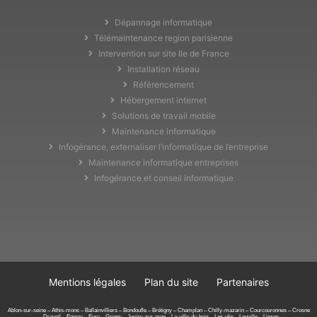
Dépannage informatique
Télémaintenance region parisienne
Intervention sur site Ile de France
Installation réseau
Référencement
Hébergement internet
Solutions de travail mobile
Maintenance informatique
Infogérance, externaliser l’informatique de l’entreprise
Maintenance informatique entreprises
Infogérance et conseil informatique
Mentions légales
Plan du site
Partenaires
Ablon-sur-seine – Athis-mons – Ballainvilliers – Bondoufle – Brétigny – Champlan – Chilly-mazarin – Courcouronnes – Crosne
– Draveil – Epinay – Evry – Grigny – Juvisy-sur-orge – La-ville-du-bois – Les-ulis – Leuville – Lisses