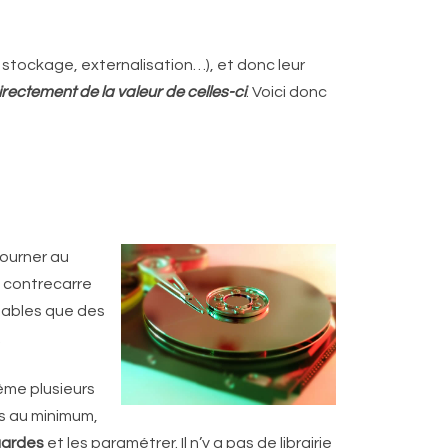
stockage, externalisation…), et donc leur
ectement de la valeur de celles-ci
. Voici donc
tourner au
n contrecarre
fiables que des
.
ême plusieurs
s au minimum,
ardes
et les paramétrer. Il n’y a pas de librairie