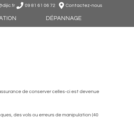
ijic.fr
09 81 61 06 72
Contactez-nous
CATION
DÉPANNAGE
assurance de conserver celles-ci est devenue
iques, des vols ou erreurs de manipulation (40