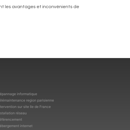
ant les avantages et inconvénients de
épannage informatique
élémaintenance region parisienne
ntervention sur site Ile de France
nstallation réseau
éférencement
ébergement internet