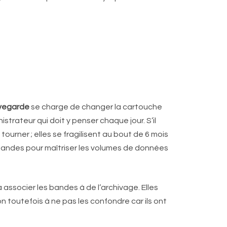
vegarde
se charge de changer la cartouche
strateur qui doit y penser chaque jour. S’il
urner ; elles se fragilisent au bout de 6 mois
 bandes pour maîtriser les volumes de données
 associer les bandes à de l’archivage. Elles
on toutefois à ne pas les confondre car ils ont