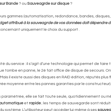
sur Bande
? ou
Sauveagrde sur disque
?
 leurs gammes (automatisation, redondance, bandes, disques, 
dget attribué à la sauveagrde de vos données doit dépendre dir
oncernant uniquement le choix du support .
é du service : il s’agit d’une technologie qui permet de faire 
que tombe en panne, le 2è fait office de disque de secours. O
 Mais il existe aussi des disques en RAID édition, réputés plus 
durée moyenne entre les pannes garanties par le constructeur)
is paramétrée, elle se fait toute seule, quotidiennement ou m
automatique
et
rapide
; les temps de sauvegarde sont réduit
ité du système. L’utilisateur peut accéder lui-même à ses
sauveg