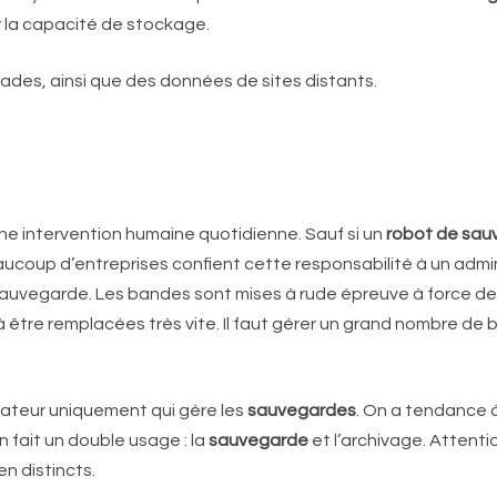
r la capacité de stockage.
des, ainsi que des données de sites distants.
une intervention humaine quotidienne. Sauf si un
robot de sau
aucoup d’entreprises confient cette responsabilité à un admini
sauvegarde. Les bandes sont mises à rude épreuve à force de to
être remplacées très vite. Il faut gérer un grand nombre de
trateur uniquement qui gère les
sauvegardes
. On a tendance à
 fait un double usage : la
sauvegarde
et l’archivage. Attenti
en distincts.