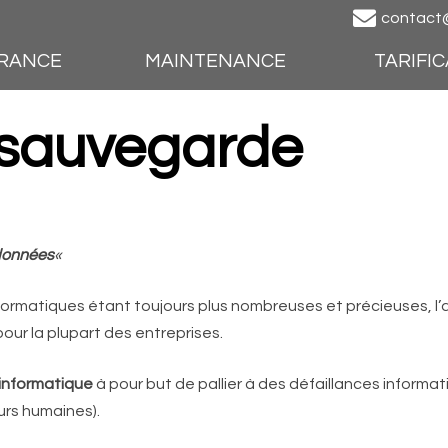
contact@d
RANCE
MAINTENANCE
TARIFI
 sauvegarde
données
«
ormatiques étant toujours plus nombreuses et précieuses, l’
our la plupart des entreprises.
informatique
à pour but de pallier à des défaillances informat
urs humaines).