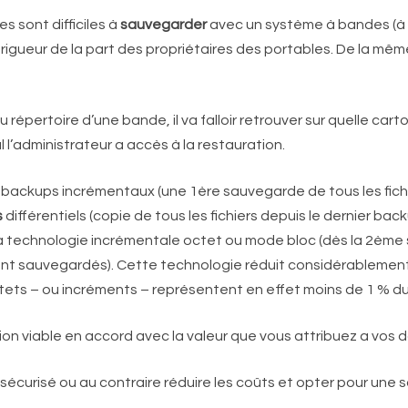
 sont difficiles à
sauvegarder
avec un système à bandes (à c
rigueur de la part des propriétaires des portables. De la mêm
ou répertoire d’une bande, il va falloir retrouver sur quelle car
 l’administrateur a accès à la restauration.
ackups incrémentaux (une 1ère sauvegarde de tous les fichier
s
différentiels (copie de tous les fichiers depuis le dernier bac
a technologie incrémentale octet ou mode bloc (dès la 2ème
 sont sauvegardés). Cette technologie réduit considérablem
s – ou incréments – représentent en effet moins de 1 % du vo
tion viable en accord avec la valeur que vous attribuez a vos 
écurisé ou au contraire réduire les coûts et opter pour une s