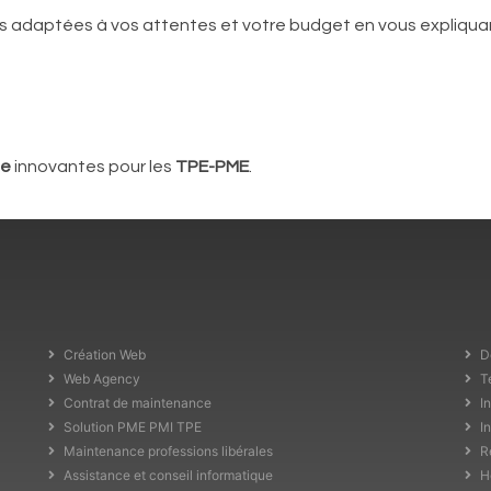
ons adaptées à vos attentes et votre budget en vous expliqu
de
innovantes pour les
TPE-PME
.
Création Web
D
Web Agency
T
Contrat de maintenance
I
Solution PME PMI TPE
I
Maintenance professions libérales
R
Assistance et conseil informatique
H