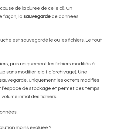
ause de la durée de celle ci). Un
e façon, la
sauvegarde
de données
touche est sauvegardé le ou les fichiers. Le tout
s, puis uniquement les fichiers modifiés à
kup sans modifier le bit d’archivage). Une
 sauvegarde, uniquement les octets modifiés
ent l’espace de stockage et permet des temps
lume initial des fichiers.
données.
olution moins evoluée ?