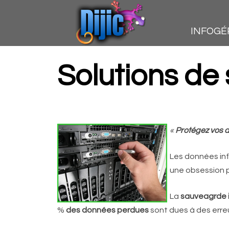
INFOGÉ
Solutions de
«
Protégez vos 
Les données inf
une obsession p
La
sauveagrde 
%
des données perdues
sont dues à des erre